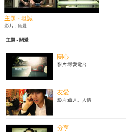
主題 - 坦誠
影片 : 負愛
主題 - 關愛
關心
影片:尋愛電台
友愛
影片:歲月。人情
分享