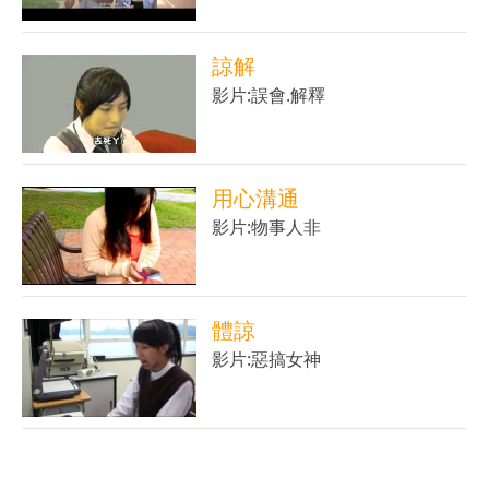
諒解
影片:誤會.解釋
用心溝通
影片:物事人非
體諒
影片:惡搞女神