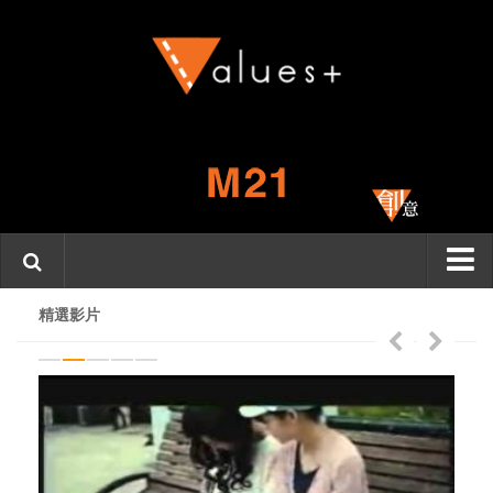
主頁
精選影片
關於我們
Values
一分鐘．一份情
名人分享