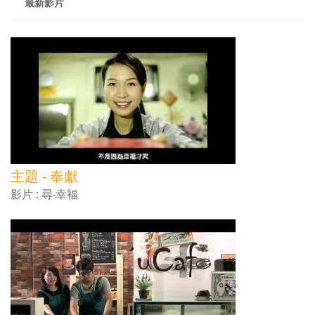
最新影片
主題 - 奉獻
影片 : 尋‧幸福