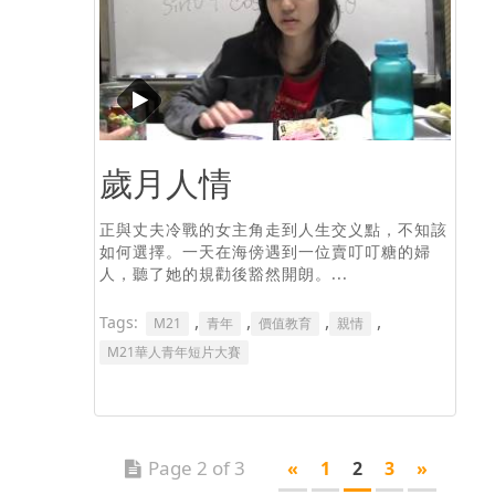
歲月人情
正與丈夫冷戰的女主角走到人生交义點，不知該
如何選擇。一天在海傍遇到一位賣叮叮糖的婦
人，聽了她的規勸後豁然開朗。...
,
,
,
,
Tags:
M21
青年
價值教育
親情
M21華人青年短片大賽
Page 2 of 3
«
1
2
3
»