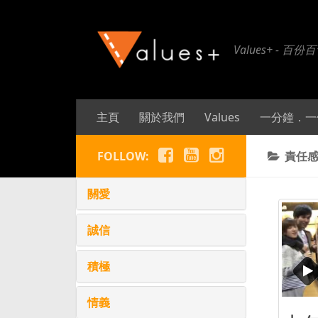
Values+ 
主頁
關於我們
Values
一分鐘．一
FOLLOW:
責任感
關愛
誠信
積極
情義