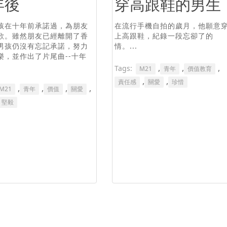
年後
穿高跟鞋的男生
孩在十年前承諾過，為朋友
在流行手機自拍的歲月，他願意
歌。雖然朋友已經離開了香
上高跟鞋，紀錄一段忘卻了的
男孩仍沒有忘記承諾，努力
情。...
樂，並作出了片尾曲--十年
,
,
,
Tags:
M21
青年
價值教育
,
,
責任感
關愛
珍惜
,
,
,
,
M21
青年
價值
關愛
堅毅