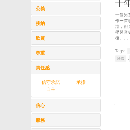
十
公義
一個男
作一首
接納
港，但
學習音
欣賞
後。...
Tags:
尊重
,
珍惜
責任感
信守承諾
承擔
自主
信心
服務