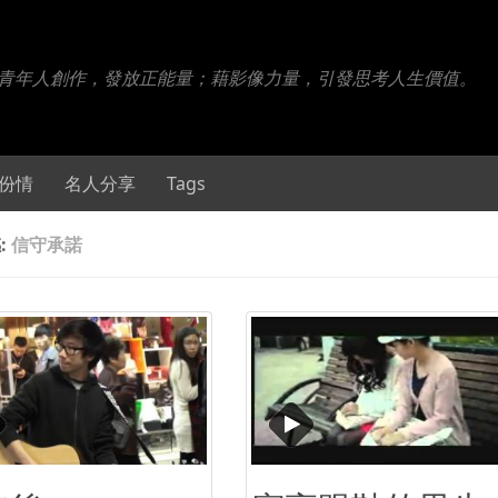
- 百份百青年人創作，發放正能量；藉影像力量，引發思考人生價值。
份情
名人分享
Tags
:
信守承諾