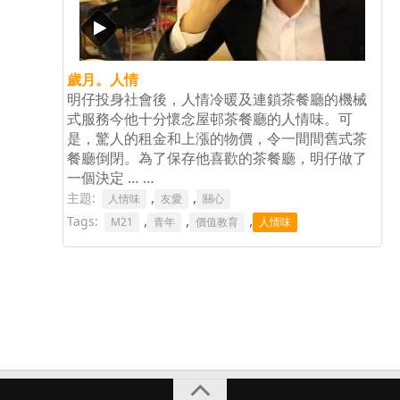
Tags
歲月。人情
明仔投身社會後，人情冷暖及連鎖茶餐廳的機械
式服務今他十分懷念屋邨茶餐廳的人情味。可
是，驚人的租金和上漲的物價，令一間間舊式茶
餐廳倒閉。為了保存他喜歡的茶餐廳，明仔做了
一個決定 … …
,
,
主題:
人情味
友愛
關心
,
,
,
Tags:
M21
青年
價值教育
人情味