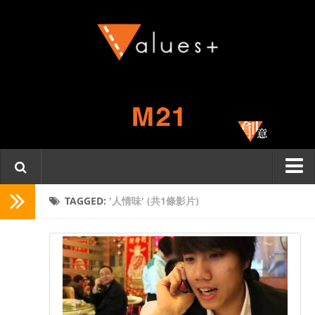
主頁
TAGGED:
'人情味' (共1條影片)
關於我們
Values
一分鐘．一份情
名人分享