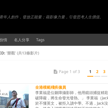
- 百份百青年人創作，發放正能量；藉影像力量，引發思考人生價值。
份情
名人分享
Tags
ED:
'樂觀' (共13條影片)
Page 1 of 3
1
2
3
全港模範殘疾僱員
李業福是位聽障攝影師，他用鏡頭捕捉精
破障礙，將生命發光發熱。」 李業福（Ja
於不懂英文，被拒入讀中學。不過，Jac