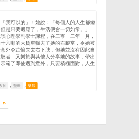
明「我可以的」！她說：「每個人的人生都總
；但是只要適應了，生活便會一切如常。」
就讀心理學副學士課程，在二零一二年一月，
輛十六噸的大貨車輾去了她的右腳掌，令她被
場意外令芷愉失去右下肢，但她並沒有因此自
截肢者，又樂於與其他人分享她的故事，帶出
身示範了即使遇到意外，只要積極面對，人生
,
,
教育
堅毅
樂觀
»