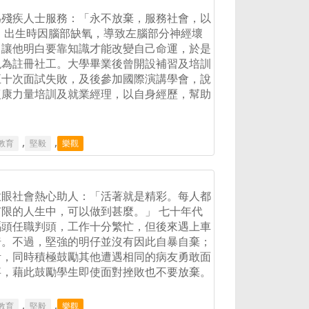
為殘疾人士服務：「永不放棄，服務社會，以
，出生時因腦部缺氧，導致左腦部分神經壞
，讓他明白要靠知識才能改變自己命運，於是
現為註冊社工。大學畢業後曾開設補習及培訓
五十次面試失敗，及後參加國際演講學會，說
復康力量培訓及就業經理，以自身經歷，幫助
,
,
教育
堅毅
樂觀
放眼社會熱心助人：「活著就是精彩。每人都
限的人生中，可以做到甚麼。」 七十年代
碼頭任職判頭，工作十分繁忙，但後來遇上車
椅。不過，堅強的明仔並沒有因此自暴自棄；
活，同時積極鼓勵其他遭遇相同的病友勇敢面
事，藉此鼓勵學生即使面對挫敗也不要放棄。
,
,
教育
堅毅
樂觀