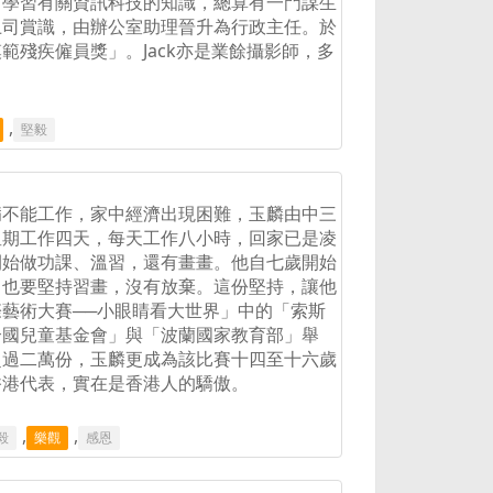
，學習有關資訊科技的知識，總算有一門謀生
上司賞識，由辦公室助理晉升為行政主任。於
範殘疾僱員獎」。Jack亦是業餘攝影師，多
,
堅毅
病不能工作，家中經濟出現困難，玉麟由中三
星期工作四天，每天工作八小時，回家已是凌
開始做功課、溫習，還有畫畫。他自七歲開始
，也要堅持習畫，沒有放棄。這份堅持，讓他
藝術大賽──小眼睛看大世界」中的「索斯
合國兒童基金會」與「波蘭國家教育部」舉
超過二萬份，玉麟更成為該比賽十四至十六歲
香港代表，實在是香港人的驕傲。
,
,
毅
樂觀
感恩