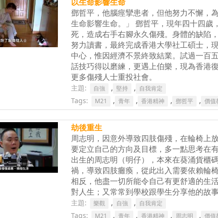
以生命影響生命
鄧哲平，他腦痙攣患者，但他努力不懈，
生命影響生命。」 鄧哲平，現年四十四歲
死，造成右手右腳永久傷殘。身體的缺陷
努力讀書，最終完成香港大學社工碩士，
中心，惟因經濟不景終致結業。試過一百
話技巧得以磨練，更遇上伯樂，現為香港
更多傷殘人士重投社會。
,
,
主題:
自強
堅持
自我肯定
,
,
,
,
Tags:
M21
青年
香港精神
鄧哲平
價值
劫後重生
周志明，因意外導致四肢傷殘，在輪椅上
要定立自己的方向及目標，多一點思考在有
出生的周志明（明仔），本來在葵涌貨櫃
禍，導致四肢癱瘓，從此出入需要依賴輪
相反，他盡一切所能令自己有更舒適的生
對人生；又常常到學校跟學生分享他的故
,
,
主題:
樂觀
自強
自我肯定
,
,
,
,
Tags:
M21
青年
香港精神
周志明
價值