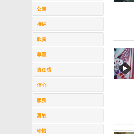
公義
接納
欣賞
尊重
責任感
信心
服務
勇氣
珍惜