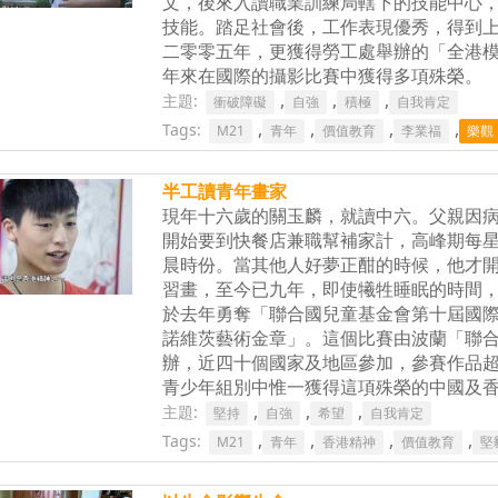
文，後來入讀職業訓練局轄下的技能中心
技能。踏足社會後，工作表現優秀，得到
二零零五年，更獲得勞工處舉辦的「全港模
年來在國際的攝影比賽中獲得多項殊榮。
,
,
,
主題:
衝破障礙
自強
積極
自我肯定
,
,
,
,
Tags:
M21
青年
價值教育
李業福
樂觀
半工讀青年畫家
現年十六歲的關玉麟，就讀中六。父親因
開始要到快餐店兼職幫補家計，高峰期每
晨時份。當其他人好夢正酣的時候，他才
習畫，至今已九年，即使犧牲睡眠的時間
於去年勇奪「聯合國兒童基金會第十屆國際
諾維茨藝術金章」。這個比賽由波蘭「聯
辦，近四十個國家及地區參加，參賽作品
青少年組別中惟一獲得這項殊榮的中國及
,
,
,
主題:
堅持
自強
希望
自我肯定
,
,
,
,
Tags:
M21
青年
香港精神
價值教育
堅