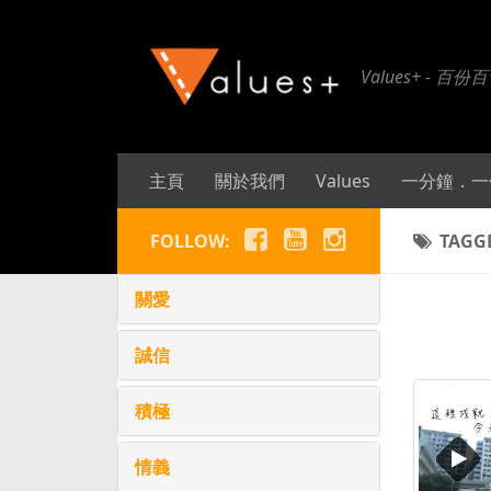
Values+ 
主頁
關於我們
Values
一分鐘．一
FOLLOW:
TAGG
關愛
誠信
積極
情義