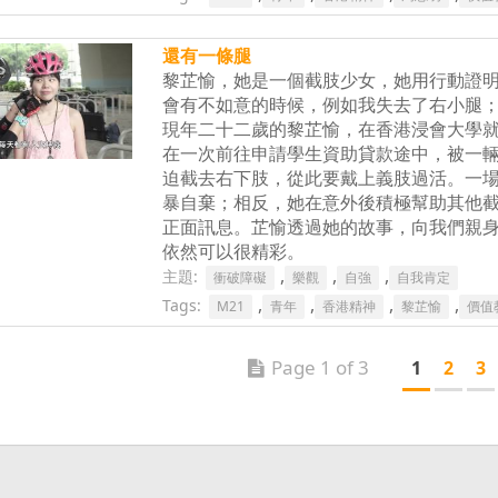
還有一條腿
黎芷愉，她是一個截肢少女，她用行動證
會有不如意的時候，例如我失去了右小腿
現年二十二歲的黎芷愉，在香港浸會大學
在一次前往申請學生資助貸款途中，被一
迫截去右下肢，從此要戴上義肢過活。一
暴自棄；相反，她在意外後積極幫助其他
正面訊息。芷愉透過她的故事，向我們親
依然可以很精彩。
,
,
,
主題:
衝破障礙
樂觀
自強
自我肯定
,
,
,
,
Tags:
M21
青年
香港精神
黎芷愉
價值
Page 1 of 3
1
2
3