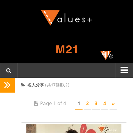
主頁
名人分享
(共17條影片)
關於我們
Page 1 of 4
1
2
3
4
»
Values
一分鐘．一份情
名人分享