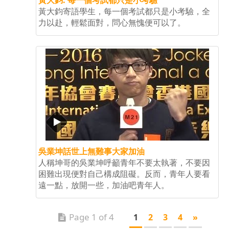
黃大鈞: 每一個考試都只是小考驗
黃大鈞寄語學生，每一個考試都只是小考驗，全
力以赴，輕鬆面對，問心無愧便可以了。
吳業坤話世上無難事大家加油
人稱坤哥的吳業坤呼籲青年不要太執著，不要因
困難出現便對自己構成阻礙。反而，青年人要看
遠一點，放開一些，加油吧青年人。
Page 1 of 4
1
2
3
4
»